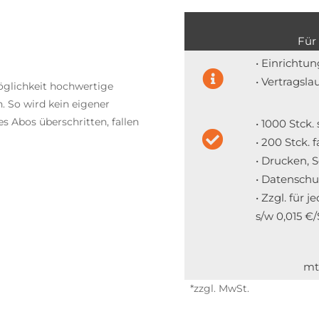
Für
• Einrichtu
• Vertragsla
öglichkeit hochwertige
. So wird kein eigener
s Abos überschritten, fallen
• 1000 Stck
• 200 Stck.
• Drucken, 
• Datenschu
• Zzgl. für 
s/w 0,015 €/
mt
*zzgl. MwSt.