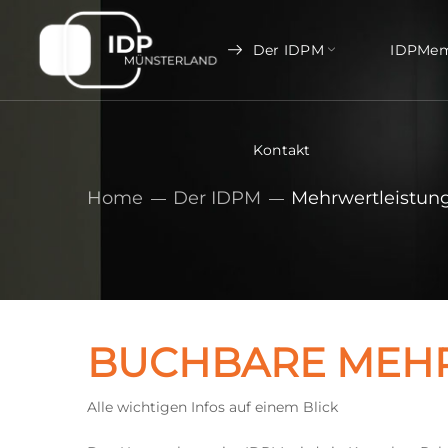
Der IDPM
Kontakt
IDPMem
Kontakt
Home
Der IDPM
Mehrwertleistun
BUCHBARE MEH
Alle wichtigen Infos auf einem Blick