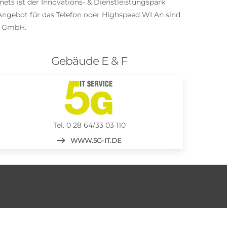
ts ist der Innovations- & Dienstleistungspark
n Angebot für das Telefon oder Highspeed WLAn sind
e GmbH.
Gebäude E & F
Tel. 0 28 64/33 03 110
WWW.5G-IT.DE