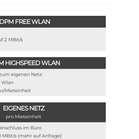
IDPM FREE WLAN
uf 2 MBit/s
M HIGHSPEED WLAN
 zum eigenen Netz:
d Wlan
to/Mieteinheit
EIGENES NETZ
pro Mieteinheit
anschluss im Büro
0 MBit/s (mehr auf Anfrage)