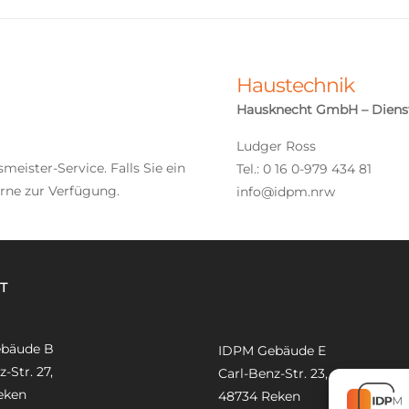
Haustechnik
Hausknecht GmbH – Dienst
Ludger Ross
eister-Service. Falls Sie ein
Tel.: 0 16 0-979 434 81
rne zur Verfügung.
info@idpm.nrw
T
bäude B
IDPM Gebäude E
-Str. 27,
Carl-Benz-Str. 23,
eken
48734 Reken