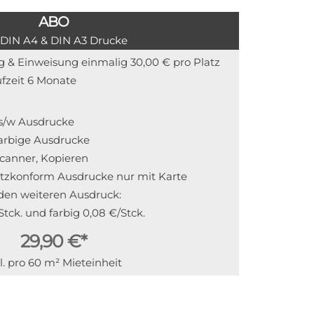
ABO
 DIN A4 & DIN A3 Drucke
ng & Einweisung einmalig 30,00 € pro Platz
ufzeit 6 Monate
. s/w Ausdrucke
 farbige Ausdrucke
Scanner, Kopieren
tzkonform Ausdrucke nur mit Karte
jeden weiteren Ausdruck:
Stck. und farbig 0,08 €/Stck.
29,90 €*
l. pro 60 m² Mieteinheit