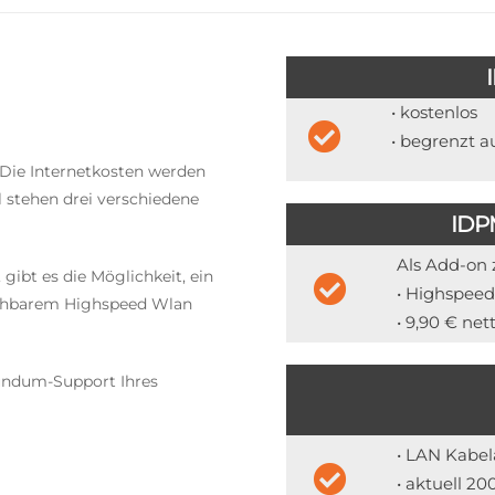
• kostenlos
• begrenzt a
! Die Internetkosten werden
 stehen drei verschiedene
IDP
Als Add-on
gibt es die Möglichkeit, ein
• Highspee
buchbarem Highspeed Wlan
• 9,90 € net
Rundum-Support Ihres
• LAN Kabel
• aktuell 20