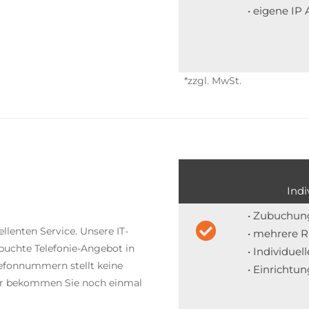
• eigene IP 
*zzgl. MwSt.
Indi
• Zubuchung
llenten Service. Unsere IT-
• mehrere
ebuchte Telefonie-Angebot in
• Individuel
efonnummern stellt keine
• Einrichtun
ner bekommen Sie noch einmal