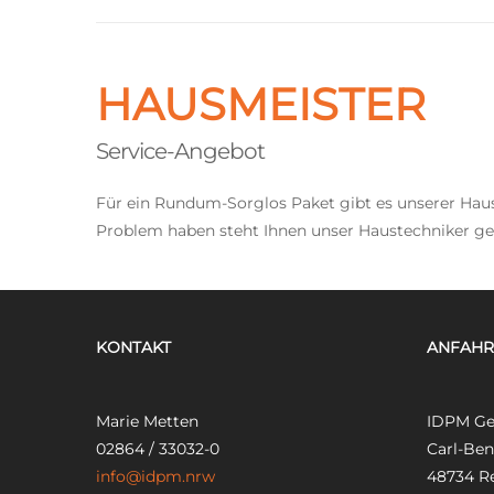
HAUSMEISTER
Service-Angebot
Für ein Rundum-Sorglos Paket gibt es unserer Hausm
Problem haben steht Ihnen unser Haustechniker ge
KONTAKT
ANFAHR
Marie Metten
IDPM Ge
02864 / 33032-0
Carl-Benz
info@idpm.nrw
48734 R