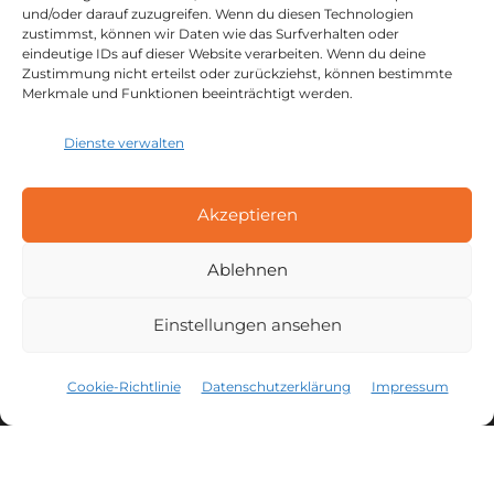
48734 Reken
und/oder darauf zuzugreifen. Wenn du diesen Technologien
zustimmst, können wir Daten wie das Surfverhalten oder
eindeutige IDs auf dieser Website verarbeiten. Wenn du deine
Zustimmung nicht erteilst oder zurückziehst, können bestimmte
Merkmale und Funktionen beeinträchtigt werden.
Dienste verwalten
IDPM Gebäude E
Akzeptieren
Carl-Benz-Str. 23,
48734 Reken
Ablehnen
IDPM Gebäude F
Carl-Benz-Str. 21,
Einstellungen ansehen
48734 Reken
Cookie-Richtlinie
Datenschutzerklärung
Impressum
SO FINDEN SIE ZU UNS