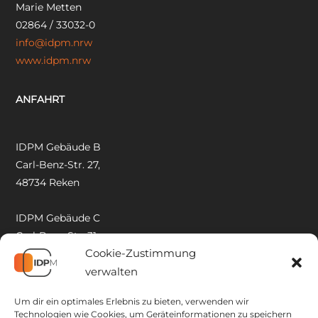
Marie Metten
02864 / 33032-0
info@idpm.nrw
www.idpm.nrw
ANFAHRT
IDPM Gebäude B
Carl-Benz-Str. 27,
48734 Reken
IDPM Gebäude C
Carl-Benz-Str. 31,
Cookie-Zustimmung
48734 Reken
verwalten
IDPM Gebäude D
Um dir ein optimales Erlebnis zu bieten, verwenden wir
Carl-Benz-Str. 29,
Technologien wie Cookies, um Geräteinformationen zu speichern