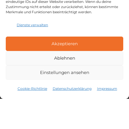
eindeutige IDs auf dieser Website verarbeiten. Wenn du deine
Zustimmung nicht erteilst oder zurückziehst, können bestimmte
Merkmale und Funktionen beeinträchtigt werden.
Dienste verwalten
IDPM Gebäude E
Akzeptieren
Carl-Benz-Str. 23,
48734 Reken
Ablehnen
IDPM Gebäude F
Einstellungen ansehen
Carl-Benz-Str. 21,
48734 Reken
Cookie-Richtlinie
Datenschutzerklärung
Impressum
SO FINDEN SIE ZU UNS